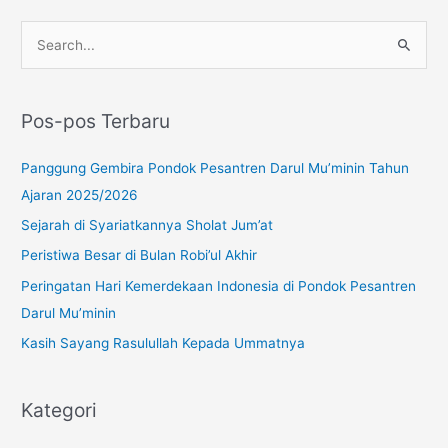
Instagram
YouTube
WhatsApp
C
a
r
Pos-pos Terbaru
i
u
Panggung Gembira Pondok Pesantren Darul Mu’minin Tahun
n
Ajaran 2025/2026
t
Sejarah di Syariatkannya Sholat Jum’at
u
Peristiwa Besar di Bulan Robi’ul Akhir
k
Peringatan Hari Kemerdekaan Indonesia di Pondok Pesantren
:
Darul Mu’minin
Kasih Sayang Rasulullah Kepada Ummatnya
Kategori