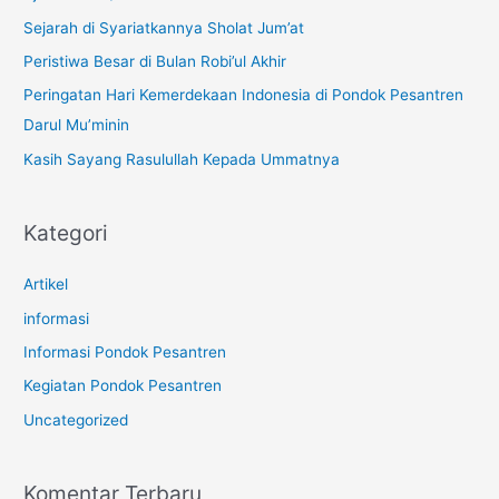
t
Sejarah di Syariatkannya Sholat Jum’at
u
Peristiwa Besar di Bulan Robi’ul Akhir
k
Peringatan Hari Kemerdekaan Indonesia di Pondok Pesantren
:
Darul Mu’minin
Kasih Sayang Rasulullah Kepada Ummatnya
Kategori
Artikel
informasi
Informasi Pondok Pesantren
Kegiatan Pondok Pesantren
Uncategorized
Komentar Terbaru