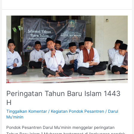
Peringatan
Tahun
Baru
Islam
1443
H
Peringatan Tahun Baru Islam 1443
H
Tinggalkan Komentar
/
Kegiatan Pondok Pesantren
/
Darul
Mu'minin
Pondok Pesantren Darul Mu’minin menggelar peringatan
Tahun Baru Islam 1 Muharam bertempat di lingkungan pondok