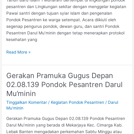
pesantren dan Lingkungan sekitar dengan menggelar kegiatan
Pawai santri dengan tujuan syiar islam dan pengenalan
Pondok Pesantren ke warga setempat. Acara diikiuti oleh
segenap pengurus pondok, dewan guru, dan santri Pondok
Pesantren Darul Mu’minin dengan tetap menerapkan protokol
kesehatan yang
Read More »
Gerakan Pramuka Gugus Depan
Gerakan
Pramuka
02.08.139 Pondok Pesantren Darul
Gugus
Mu’minin
Depan
02.08.139
Tinggalkan Komentar
/
Kegiatan Pondok Pesantren
/
Darul
Pondok
Mu'minin
Pesantren
Gerakan Pramuka Gugus Depan 02.08.139 Pondok Pesantren
Darul
Darul Mu’minin yang berada di Mekarjaya Kec. Cimarga Kab.
Mu’minin
Lebak Banten mengadakan perkemahan Sabtu Minggu atau