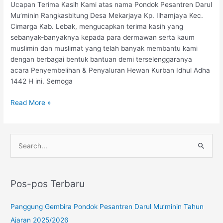
Ucapan Terima Kasih Kami atas nama Pondok Pesantren Darul
Mu’minin Rangkasbitung Desa Mekarjaya Kp. Ilhamjaya Kec.
Cimarga Kab. Lebak, mengucapkan terima kasih yang
sebanyak-banyaknya kepada para dermawan serta kaum
muslimin dan muslimat yang telah banyak membantu kami
dengan berbagai bentuk bantuan demi terselenggaranya
acara Penyembelihan & Penyaluran Hewan Kurban Idhul Adha
1442 H ini. Semoga
Read More »
Instagram
YouTube
WhatsApp
C
a
r
Pos-pos Terbaru
i
u
Panggung Gembira Pondok Pesantren Darul Mu’minin Tahun
n
Ajaran 2025/2026