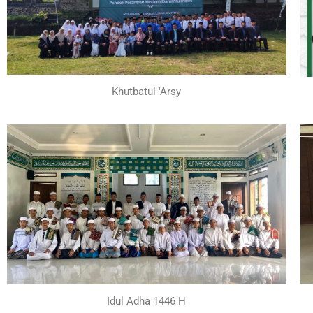
Khutbatul 'Arsy
Idul Adha 1446 H