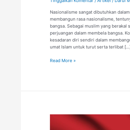
Tinggalkan Komentar
/
Artikel
/
Darul 
Nasionalisme sangat dibutuhkan dalam
membangun rasa nasionalisme, tentun
bangsa. Sebagai muslim yang berakal 
perjuangan dalam membela bangsa. Kon
kesadaran diri sendiri dalam membang
umat Islam untuk turut serta terlibat […
Read More »
Cinta
tanah