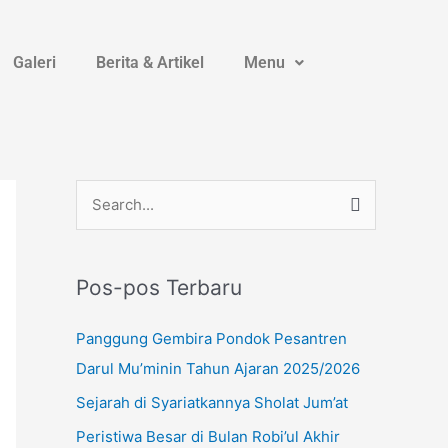
Galeri
Berita & Artikel
Menu
Instagram
YouTube
WhatsApp
C
a
r
Pos-pos Terbaru
i
u
Panggung Gembira Pondok Pesantren
n
Darul Mu’minin Tahun Ajaran 2025/2026
t
Sejarah di Syariatkannya Sholat Jum’at
u
Peristiwa Besar di Bulan Robi’ul Akhir