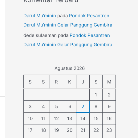
Darul Mu'minin
pada
Pondok Pesantren
Darul Mu’minin Gelar Panggung Gembira
dede sulaeman
pada
Pondok Pesantren
Darul Mu’minin Gelar Panggung Gembira
Agustus 2026
S
S
R
K
J
S
M
1
2
3
4
5
6
7
8
9
10
11
12
13
14
15
16
17
18
19
20
21
22
23