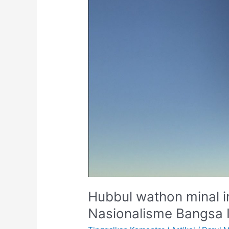
minal
iman
sebagai
acuan
rasa
Nasionalisme
Bangsa
Indonesia
Hubbul wathon minal 
Nasionalisme Bangsa 