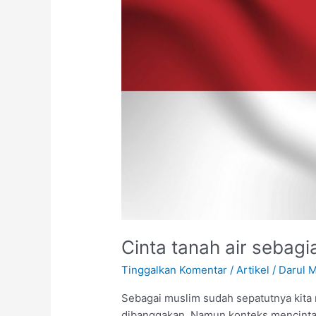
air
sebagian
dari
iman?
Cinta tanah air sebagi
Tinggalkan Komentar
/
Artikel
/
Darul 
Sebagai muslim sudah sepatutnya kita me
dibanggakan. Namun konteks mencinta