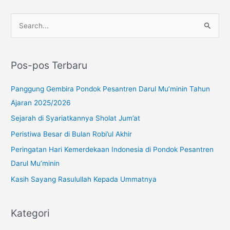
Instagram
YouTube
WhatsApp
C
a
r
Pos-pos Terbaru
i
u
Panggung Gembira Pondok Pesantren Darul Mu’minin Tahun
n
Ajaran 2025/2026
t
Sejarah di Syariatkannya Sholat Jum’at
u
Peristiwa Besar di Bulan Robi’ul Akhir
k
Peringatan Hari Kemerdekaan Indonesia di Pondok Pesantren
:
Darul Mu’minin
Kasih Sayang Rasulullah Kepada Ummatnya
Kategori