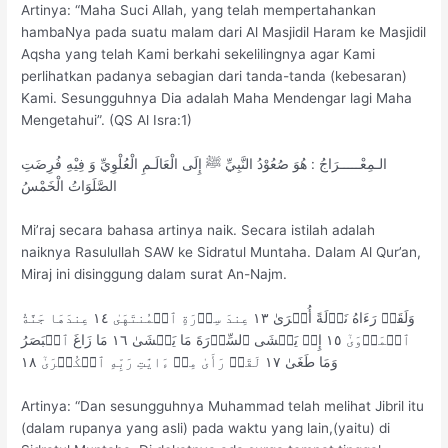
Artinya: “Maha Suci Allah, yang telah mempertahankan
hambaNya pada suatu malam dari Al Masjidil Haram ke Masjidil
Aqsha yang telah Kami berkahi sekelilingnya agar Kami
perlihatkan padanya sebagian dari tanda-tanda (kebesaran)
Kami. Sesungguhnya Dia adalah Maha Mendengar lagi Maha
Mengetahui”. (QS Al Isra:1)
الـمِعْـــــرَاجُ : هُوَ صُعُوْدُ النَّبِيِّ ﷺ إِلَى الْعَالَـمِ الْعُلْوِيِّ وَ فِيْهِ فُرِضَتِ
الصَّلَوَاتُ الْخَمْسُ
Mi’raj secara bahasa artinya naik. Secara istilah adalah
naiknya Rasulullah SAW ke Sidratul Muntaha. Dalam Al Qur’an,
Miraj ini disinggung dalam surat An-Najm.
وَلَقَدۡ رَءَاهُ نَزۡلَةً أُخۡرَىٰ ١٣ عِندَ سِدۡرَةِ ٱلۡمُنتَهَىٰ ١٤ عِندَهَا جَنَّةُ
ٱلۡمَأۡوَىٰٓ ١٥ إِذۡ يَغۡشَى ٱلسِّدۡرَةَ مَا يَغۡشَىٰ ١٦ مَا زَاغَ ٱلۡبَصَرُ
وَمَا طَغَىٰ ١٧ لَقَدۡ رَأَىٰ مِنۡ ءَايَٰتِ رَبِّهِ ٱلۡكُبۡرَىٰٓ ١٨
Artinya: “Dan sesungguhnya Muhammad telah melihat Jibril itu
(dalam rupanya yang asli) pada waktu yang lain,(yaitu) di