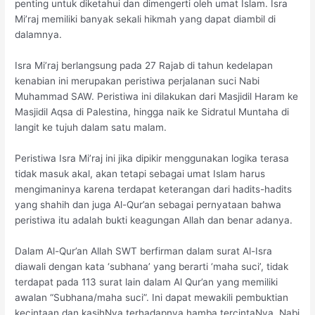
penting untuk diketahui dan dimengerti oleh umat Islam. Isra
Mi’raj memiliki banyak sekali hikmah yang dapat diambil di
dalamnya.
Isra Mi’raj berlangsung pada 27 Rajab di tahun kedelapan
kenabian ini merupakan peristiwa perjalanan suci Nabi
Muhammad SAW. Peristiwa ini dilakukan dari Masjidil Haram ke
Masjidil Aqsa di Palestina, hingga naik ke Sidratul Muntaha di
langit ke tujuh dalam satu malam.
Peristiwa Isra Mi’raj ini jika dipikir menggunakan logika terasa
tidak masuk akal, akan tetapi sebagai umat Islam harus
mengimaninya karena terdapat keterangan dari hadits-hadits
yang shahih dan juga Al-Qur’an sebagai pernyataan bahwa
peristiwa itu adalah bukti keagungan Allah dan benar adanya.
Dalam Al-Qur’an Allah SWT berfirman dalam surat Al-Isra
diawali dengan kata ‘subhana’ yang berarti ‘maha suci’, tidak
terdapat pada 113 surat lain dalam Al Qur’an yang memiliki
awalan “Subhana/maha suci”. Ini dapat mewakili pembuktian
kecintaan dan kasihNya terhadapnya hamba tercintaNya, Nabi