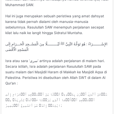
Muhammad SAW.
Hal ini juga merupakan sebuah peristiwa yang amat dahsyat
karena tidak pernah dialami oleh manusia-manusia
sebelumnya. Rasulullah SAW menempuh perjalanan secepat
kilat lalu naik ke langit hingga Sidratul Muntaha.
الإِسْــــــــرَاءُ : هُوَ تَوَجُّهُ النَّبِيِّ ﷺ لَيْــــــــــلًا مِنَ الْمَسْــجِدِ الْحَـــرَامِ إِلَى
الْمَسْجِدِ الْأَقْصٰى
Isra atau sara ‘سرى’ artinya adalah perjalanan di malam hari.
Secara istilah, Isra adalah perjalanan Rasulullah SAW pada
suatu malam dari Masjidil Haram di Makkah ke Masjidil Aqsa di
Palestina. Peristiwa ini disebutkan oleh Allah SWT di dalam Al
Qur’an :
سُبۡحَٰنَ ٱلَّذِيٓ أَسۡرَىٰ بِعَبۡدِهِۦ لَيۡلٗا مِّنَ ٱلۡمَسۡجِدِ ٱلۡحَرَامِ إِلَى
ٱلۡمَسۡجِدِ ٱلۡأَقۡصَا ٱلَّذِي بَٰرَكۡنَا حَوۡلَهُۥ لِنُرِيَهُۥ مِنۡ
ءَايَٰتِنَآۚ إِنَّهُۥ هُوَ ٱلسَّمِيعُ ٱلۡبَصِيرُ