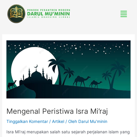
Lewati
Menu
ke
konten
Post
navigation
Mengenal Peristiwa Isra Mi’raj
Tinggalkan Komentar
/
Artikel
/ Oleh
Darul Mu'minin
Isra Mi’raj merupakan salah satu sejarah perjalanan islam yang