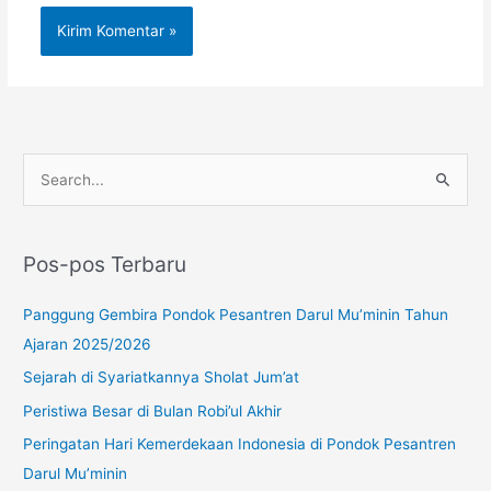
Instagram
YouTube
WhatsApp
C
a
r
Pos-pos Terbaru
i
u
Panggung Gembira Pondok Pesantren Darul Mu’minin Tahun
n
Ajaran 2025/2026
t
Sejarah di Syariatkannya Sholat Jum’at
u
Peristiwa Besar di Bulan Robi’ul Akhir
k
Peringatan Hari Kemerdekaan Indonesia di Pondok Pesantren
:
Darul Mu’minin