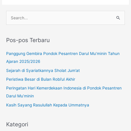
Instagram
YouTube
WhatsApp
C
a
r
Pos-pos Terbaru
i
u
Panggung Gembira Pondok Pesantren Darul Mu’minin Tahun
n
Ajaran 2025/2026
t
Sejarah di Syariatkannya Sholat Jum’at
u
Peristiwa Besar di Bulan Robi’ul Akhir
k
Peringatan Hari Kemerdekaan Indonesia di Pondok Pesantren
:
Darul Mu’minin
Kasih Sayang Rasulullah Kepada Ummatnya
Kategori