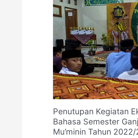
Ekstrakurikuler
dan
Kegiatan
Bahasa
Semester
Ganjil
Pondok
Pesantren
Darul
Mu’minin
Tahun
2022/2023
Penutupan Kegiatan Ek
Bahasa Semester Ganj
Mu’minin Tahun 2022