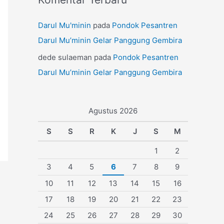
Darul Mu'minin
pada
Pondok Pesantren
Darul Mu’minin Gelar Panggung Gembira
dede sulaeman
pada
Pondok Pesantren
Darul Mu’minin Gelar Panggung Gembira
Agustus 2026
S
S
R
K
J
S
M
1
2
3
4
5
6
7
8
9
10
11
12
13
14
15
16
17
18
19
20
21
22
23
24
25
26
27
28
29
30