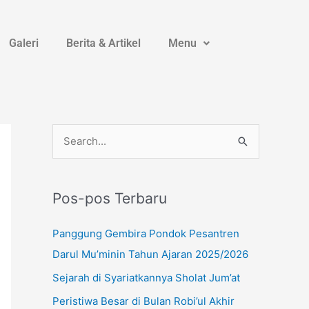
Galeri
Berita & Artikel
Menu
I
Y
W
C
n
o
h
a
s
u
a
r
t
T
t
Pos-pos Terbaru
i
a
u
s
u
Panggung Gembira Pondok Pesantren
g
b
A
n
Darul Mu’minin Tahun Ajaran 2025/2026
r
e
p
t
Sejarah di Syariatkannya Sholat Jum’at
a
p
u
m
Peristiwa Besar di Bulan Robi’ul Akhir