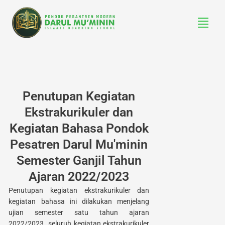
Lewati
Menu
ke
konten
Penutupan Kegiatan
Ekstrakurikuler dan
Kegiatan Bahasa Pondok
Pesatren Darul Mu'minin
Semester Ganjil Tahun
Ajaran 2022/2023
Penutupan kegiatan ekstrakurikuler dan
kegiatan bahasa ini dilakukan menjelang
ujian semester satu tahun ajaran
2022/2023. seluruh kegiatan ekstrakurikuler