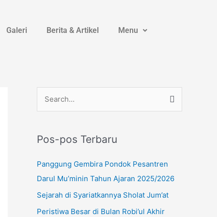
Galeri
Berita & Artikel
Menu
Instagram
YouTube
WhatsApp
C
a
r
Pos-pos Terbaru
i
u
Panggung Gembira Pondok Pesantren
n
Darul Mu’minin Tahun Ajaran 2025/2026
t
Sejarah di Syariatkannya Sholat Jum’at
u
Peristiwa Besar di Bulan Robi’ul Akhir