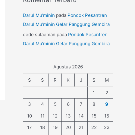
Darul Mu'minin
pada
Pondok Pesantren
Darul Mu’minin Gelar Panggung Gembira
dede sulaeman
pada
Pondok Pesantren
Darul Mu’minin Gelar Panggung Gembira
Agustus 2026
S
S
R
K
J
S
M
1
2
3
4
5
6
7
8
9
10
11
12
13
14
15
16
17
18
19
20
21
22
23