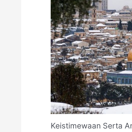
Amalan
Pada
Bulan
Jumadil
Akhir
Keistimewaan Serta A