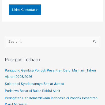
Instagram
YouTube
WhatsApp
C
a
r
Pos-pos Terbaru
i
u
Panggung Gembira Pondok Pesantren Darul Mu’minin Tahun
n
Ajaran 2025/2026
t
Sejarah di Syariatkannya Sholat Jum’at
u
Peristiwa Besar di Bulan Robi’ul Akhir
k
Peringatan Hari Kemerdekaan Indonesia di Pondok Pesantren
:
Darul Mu’minin