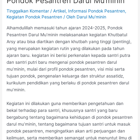
Pondok Pesantren Darul Mu’minin
Tinggalkan Komentar
/
Artikel
,
Informasi Pondok Pesantren
,
Kegiatan Pondok Pesantren
/ Oleh
Darul Mu'minin
Alhamdulillah memasuki tahun ajaran 2024-2025, Pondok
Pesantren Darul Mu’minin melaksanakan kegiatan Khutbatul
Arsy atau bisa diartikan dengan khutbah yang tinggi (penting),
yang merupakan kegiatan rutin yang dilakukan pada tahun
ajaran baru. kegiatan ini berisi perkenalan kepada santri putra
dan santri putri baru mengenai pondok pesantren darul
mu’minin, mulai dari profil pondok pesantren, visi misi serta
tujuan pondok, pengenalan keluarga dan struktur assatidz,
kurikulum pendidikan yang berlaku di pondok pesantren darul
mu’minin.
Kegiatan ini dilakukan guna memberikan pengetahuan dan
bekal terhadap para santri, khususnya santri yang baru
bergabung tentang bagaimana kehidupan di pondok pesantren
darul mu’minin, tentang bagaimana tujuan santri untuk masuk
pondok pesantren, mengingatkan akan arti perjuangan dan
keilmuan, serta memberikan semangat untuk menuntut ilmu di