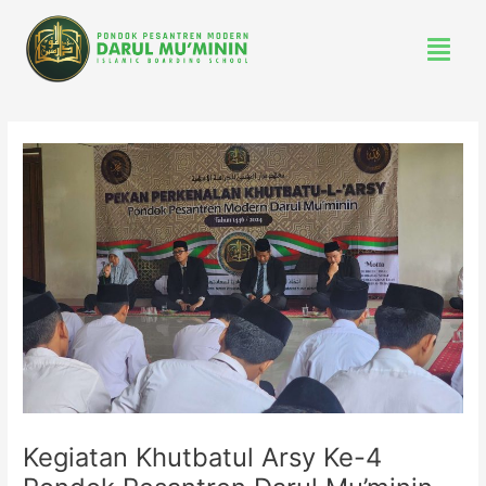
Lewati
Menu
ke
konten
Post
navigation
Kegiatan Khutbatul Arsy Ke-4