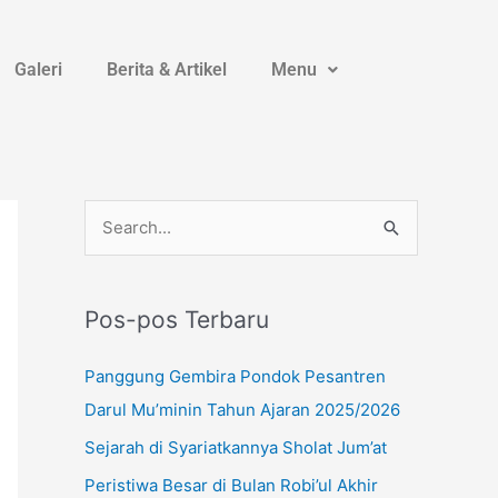
Galeri
Berita & Artikel
Menu
Instagram
YouTube
WhatsApp
C
a
r
Pos-pos Terbaru
i
u
Panggung Gembira Pondok Pesantren
n
Darul Mu’minin Tahun Ajaran 2025/2026
t
Sejarah di Syariatkannya Sholat Jum’at
u
Peristiwa Besar di Bulan Robi’ul Akhir