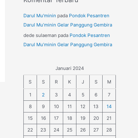
Darul Mu'minin
pada
Pondok Pesantren
Darul Mu’minin Gelar Panggung Gembira
dede sulaeman
pada
Pondok Pesantren
Darul Mu’minin Gelar Panggung Gembira
Januari 2024
S
S
R
K
J
S
M
1
2
3
4
5
6
7
8
9
10
11
12
13
14
15
16
17
18
19
20
21
22
23
24
25
26
27
28