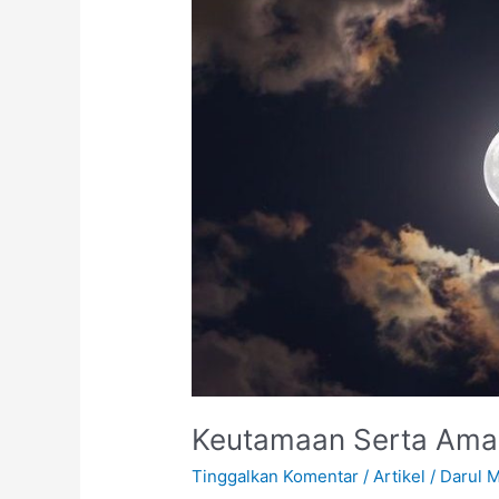
Amalan-
amalan
Pada
Bulan
Rajab
Keutamaan Serta Amal
Tinggalkan Komentar
/
Artikel
/
Darul 