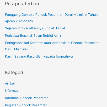
Pos-pos Terbaru
i
u
Panggung Gembira Pondok Pesantren Darul Mu’minin Tahun
n
Ajaran 2025/2026
t
Sejarah di Syariatkannya Sholat Jum’at
u
Peristiwa Besar di Bulan Robi’ul Akhir
k
Peringatan Hari Kemerdekaan Indonesia di Pondok Pesantren
:
Darul Mu’minin
Kasih Sayang Rasulullah Kepada Ummatnya
Kategori
Artikel
informasi
Informasi Pondok Pesantren
Kegiatan Pondok Pesantren