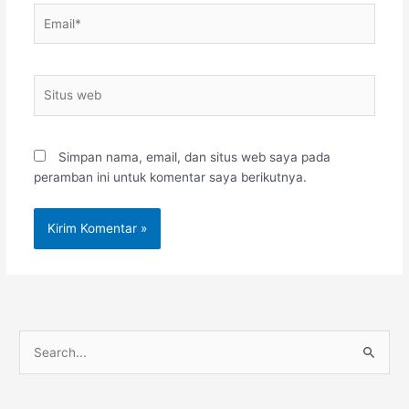
Email*
Situs
web
Simpan nama, email, dan situs web saya pada
peramban ini untuk komentar saya berikutnya.
Instagram
YouTube
WhatsApp
C
a
r