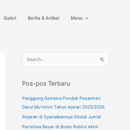
Galeri
Berita & Artikel
Menu
Instagram
YouTube
WhatsApp
C
a
r
Pos-pos Terbaru
i
u
Panggung Gembira Pondok Pesantren
n
Darul Mu’minin Tahun Ajaran 2025/2026
t
Sejarah di Syariatkannya Sholat Jum’at
u
Peristiwa Besar di Bulan Robi’ul Akhir