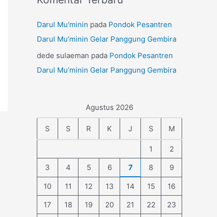
Darul Mu'minin
pada
Pondok Pesantren
Darul Mu’minin Gelar Panggung Gembira
dede sulaeman
pada
Pondok Pesantren
Darul Mu’minin Gelar Panggung Gembira
Agustus 2026
S
S
R
K
J
S
M
1
2
3
4
5
6
7
8
9
10
11
12
13
14
15
16
17
18
19
20
21
22
23