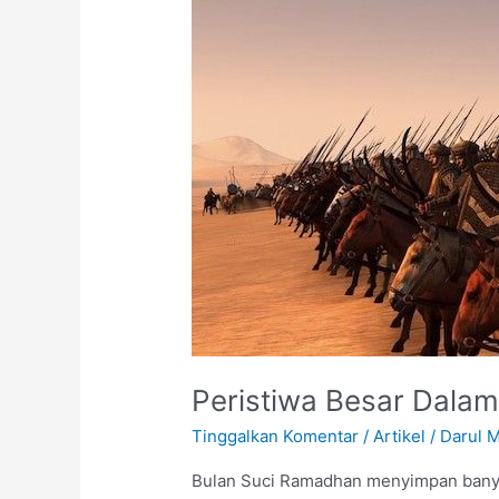
Dalam
Bulan
Suci
Ramadhan
Peristiwa Besar Dala
Tinggalkan Komentar
/
Artikel
/
Darul 
Bulan Suci Ramadhan menyimpan banya