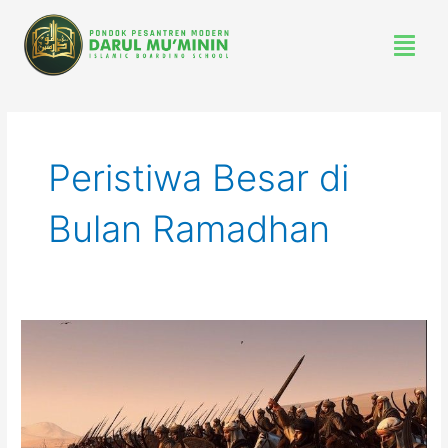
Lewati
Menu
ke
konten
Peristiwa Besar di
Bulan Ramadhan
Peristiwa
Besar
Dalam
Bulan
Suci
Ramadhan