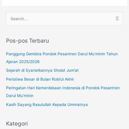
Instagram
YouTube
WhatsApp
C
a
r
Pos-pos Terbaru
i
u
Panggung Gembira Pondok Pesantren Darul Mu’minin Tahun
n
Ajaran 2025/2026
t
Sejarah di Syariatkannya Sholat Jum’at
u
Peristiwa Besar di Bulan Robi’ul Akhir
k
Peringatan Hari Kemerdekaan Indonesia di Pondok Pesantren
:
Darul Mu’minin
Kasih Sayang Rasulullah Kepada Ummatnya
Kategori