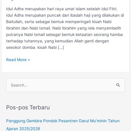
Raya
Idul Adha merupakan hari raya umat islam setelah Idul Fitri.
Idul
Idul Adha merupakan puncak dari ibadah haji yang dilakukan di
Adha
Baitullah, serta sebagai bentuk memperingati kisah Nabi
1446
Ibrahim dan Nabi Ismail. Nabi Ibrahim yang rela menyembelih
H
putranya Nabi Ismail sebagai bentuk ketaatan seorang hamba
terhadap tuhannya, yang kemudian Allah ganti dengan
seeokor domba. kisah Nabi […]
Read More »
Instagram
YouTube
WhatsApp
C
a
r
Pos-pos Terbaru
i
u
Panggung Gembira Pondok Pesantren Darul Mu’minin Tahun
n
Ajaran 2025/2026