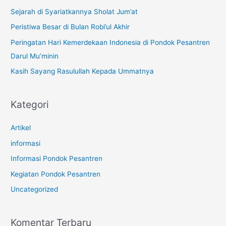
t
Sejarah di Syariatkannya Sholat Jum’at
u
Peristiwa Besar di Bulan Robi’ul Akhir
k
Peringatan Hari Kemerdekaan Indonesia di Pondok Pesantren
:
Darul Mu’minin
Kasih Sayang Rasulullah Kepada Ummatnya
Kategori
Artikel
informasi
Informasi Pondok Pesantren
Kegiatan Pondok Pesantren
Uncategorized
Komentar Terbaru