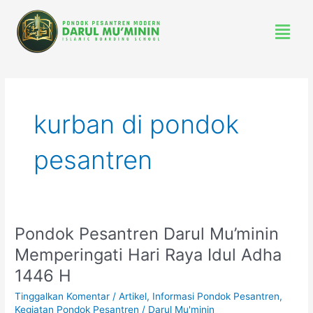
Lewati
Menu
ke
konten
kurban di pondok
pesantren
Pondok Pesantren Darul Mu’minin
Pondok
Pesantren
Memperingati Hari Raya Idul Adha
Darul
1446 H
Mu’minin
Memperingati
Tinggalkan Komentar
/
Artikel
,
Informasi Pondok Pesantren
,
Hari
Kegiatan Pondok Pesantren
/
Darul Mu'minin