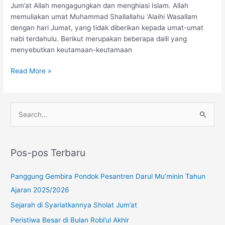
Jum’at Allah mengagungkan dan menghiasi Islam. Allah
memuliakan umat Muhammad Shallallahu ‘Alaihi Wasallam
dengan hari Jumat, yang tidak diberikan kepada umat-umat
nabi terdahulu. Berikut merupakan beberapa dalil yang
menyebutkan keutamaan-keutamaan
Read More »
Instagram
YouTube
WhatsApp
C
a
r
Pos-pos Terbaru
i
u
Panggung Gembira Pondok Pesantren Darul Mu’minin Tahun
n
Ajaran 2025/2026
t
Sejarah di Syariatkannya Sholat Jum’at
u
Peristiwa Besar di Bulan Robi’ul Akhir