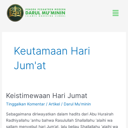
Lewati
Menu
ke
konten
Keutamaan Hari
Jum'at
Keistimewaan Hari Jumat
Keistimewaan
Hari
Tinggalkan Komentar
/
Artikel
/
Darul Mu'minin
Jumat
Sebagaimana diriwayatkan dalam hadits dari Abu Hurairah
Radhiyallahu ‘anhu bahwa Rasulullah Shallallahu ‘alaihi wa
sallam menyebut hari Jum’at, lalu beliau Shallallahu ‘alaihi wa