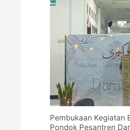
Ekstrakurikuler
dan
Bahasa
Pondok
Pesantren
Darul
Mu’minin
Pembukaan Kegiatan E
Pondok Pesantren Dar