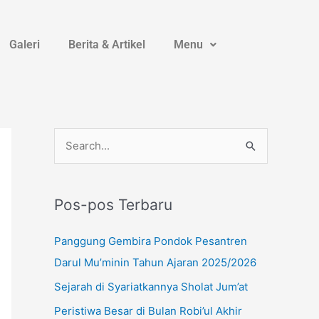
Galeri
Berita & Artikel
Menu
Instagram
YouTube
WhatsApp
C
a
r
Pos-pos Terbaru
i
u
Panggung Gembira Pondok Pesantren
n
Darul Mu’minin Tahun Ajaran 2025/2026
t
Sejarah di Syariatkannya Sholat Jum’at
u
Peristiwa Besar di Bulan Robi’ul Akhir