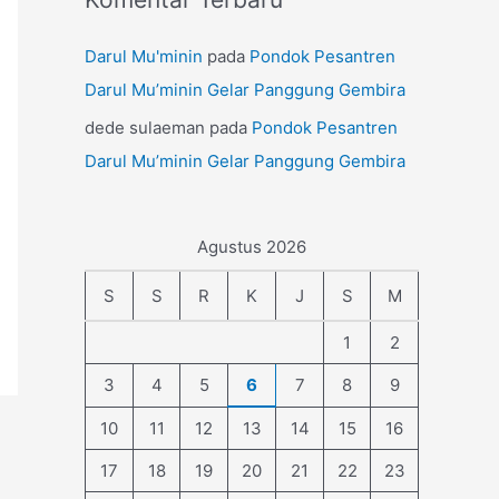
Darul Mu'minin
pada
Pondok Pesantren
Darul Mu’minin Gelar Panggung Gembira
dede sulaeman
pada
Pondok Pesantren
Darul Mu’minin Gelar Panggung Gembira
Agustus 2026
S
S
R
K
J
S
M
1
2
3
4
5
6
7
8
9
10
11
12
13
14
15
16
17
18
19
20
21
22
23