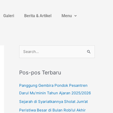
Galeri
Berita & Artikel
Menu
Instagram
YouTube
WhatsApp
C
a
r
Pos-pos Terbaru
i
u
Panggung Gembira Pondok Pesantren
n
Darul Mu’minin Tahun Ajaran 2025/2026
t
Sejarah di Syariatkannya Sholat Jum’at
u
Peristiwa Besar di Bulan Robi’ul Akhir