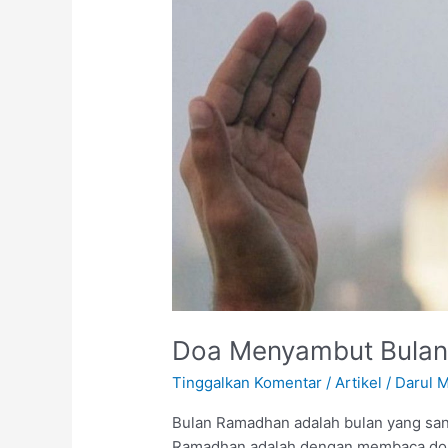
Bulan
Suci
Ramadhan
Doa Menyambut Bulan
Tinggalkan Komentar
/
Artikel
/
Darul 
Bulan Ramadhan adalah bulan yang sang
Ramadhan adalah dengan membaca doa agar