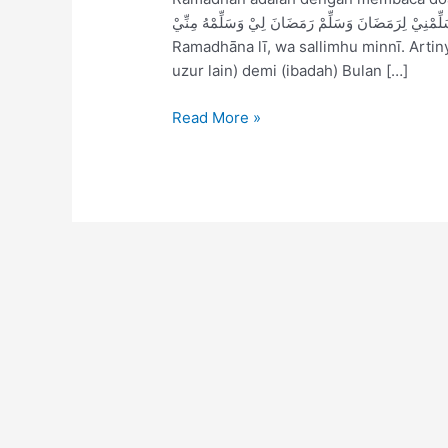
سَلِّمْنِيْ لِرَمَضَانَ وَسَلِّمْ رَمَضَانَ لِيْ وَسَلِّمْهُ مِنِّيْ Allāhumma sallimnī li Ramadhāna, wa sa
Ramadhāna lī, wa sallimhu minnī. Artiny
uzur lain) demi (ibadah) Bulan […]
Read More »