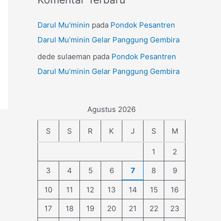
Darul Mu'minin
pada
Pondok Pesantren
Darul Mu’minin Gelar Panggung Gembira
dede sulaeman
pada
Pondok Pesantren
Darul Mu’minin Gelar Panggung Gembira
Agustus 2026
S
S
R
K
J
S
M
1
2
3
4
5
6
7
8
9
10
11
12
13
14
15
16
17
18
19
20
21
22
23