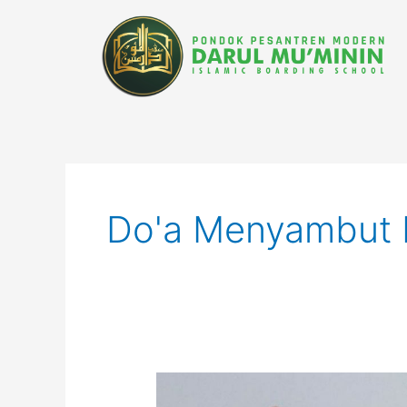
Lewati
ke
konten
Do'a Menyambut 
Doa
Menyambut