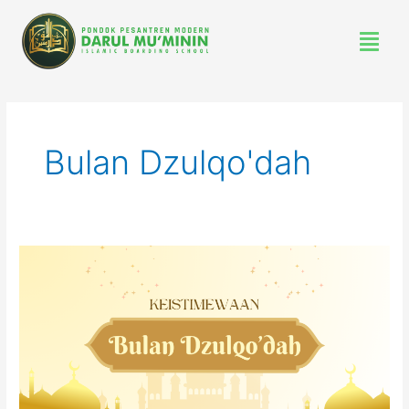
Lewati
Menu
ke
konten
Bulan Dzulqo'dah
Keistimewaan
Bulan
Dzulqo’dah