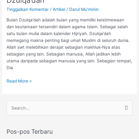
Dzulqa’dah
Tinggalkan Komentar
/
Artikel
/
Darul Mu'minin
Bulan Dzulqa’dah adalah bulan yang memiliki keistimewaan
dan keutamaan tersendiri dalam agama Islam. Sebagai salah
satu bulan mulia dalam kalender Hijriyah. Dzulqa’dah
memegang makna penting bagi umat Muslim di seluruh dunia.
Allah swt melebihkan derajat sebagian makhluk-Nya atas
sebagian yang lain. Sebagian manusia, Allah jadikan lebih
utama daripada sebagian manusia yang lain. Sebagian tempat,
Dia
Read More »
Instagram
YouTube
WhatsApp
C
a
r
Pos-pos Terbaru
i