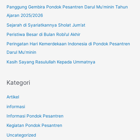
u
Panggung Gembira Pondok Pesantren Darul Mu’minin Tahun
n
Ajaran 2025/2026
t
Sejarah di Syariatkannya Sholat Jum’at
u
Peristiwa Besar di Bulan Robi’ul Akhir
k
Peringatan Hari Kemerdekaan Indonesia di Pondok Pesantren
:
Darul Mu’minin
Kasih Sayang Rasulullah Kepada Ummatnya
Kategori
Artikel
informasi
Informasi Pondok Pesantren
Kegiatan Pondok Pesantren
Uncategorized