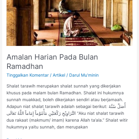
Pada
Bulan
Ramadhan
Amalan Harian Pada Bulan
Ramadhan
Tinggalkan Komentar
/
Artikel
/
Darul Mu'minin
Shalat tarawih merupakan shalat sunnah yang dikerjakan
khusus pada malam bulan Ramadhan. Shalat ini hukumnya
sunnah muakkad, boleh dikerjakan sendiri atau berjamaah.
Adapun niat shalat tarawih adalah sebagai berikut: أُصَلِّ سُنَّةَ
التَّرَاوِيْحِ رَكْعَتَيْنِ مَأْمُوْماً إِمَاماً اللَّهُ تَعَالَى “Aku niat shalat tarawih
dua rakaat (makmum/ imam) karena Allah ta’ala.” Shalat witir
hukumnya yaitu sunnah, dan merupakan