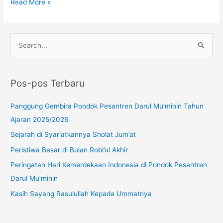
Read More »
Instagram
YouTube
WhatsApp
C
a
r
Pos-pos Terbaru
i
u
Panggung Gembira Pondok Pesantren Darul Mu’minin Tahun
n
Ajaran 2025/2026
t
Sejarah di Syariatkannya Sholat Jum’at
u
Peristiwa Besar di Bulan Robi’ul Akhir
k
Peringatan Hari Kemerdekaan Indonesia di Pondok Pesantren
:
Darul Mu’minin
Kasih Sayang Rasulullah Kepada Ummatnya