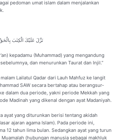
ebagai pedoman umat islam dalam menjalankan
k.
نَزَّلَ عَلَيْكَ الْكِتٰبَ بِالْحَقِّ 
Qur’an) kepadamu (Muhammad) yang mengandung
sebelumnya, dan menurunkan Taurat dan Injil.”
 malam Lailatul Qadar dari Lauh Mahfuz ke langit
Muhammad SAW secara bertahap atau berangsur-
i ke dalam dua periode, yakni periode Mekkah yang
iode Madinah yang dikenal dengan ayat Madaniyah.
ayat yang diturunkan berisi tentang akidah
asar ajaran agama Islam). Pada periode ini,
ama 12 tahun lima bulan. Sedangkan ayat yang turun
n Muamalah (hubungan manusia sebagai makhluk