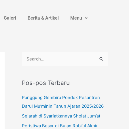
Galeri
Berita & Artikel
Menu
Instagram
YouTube
WhatsApp
C
a
r
Pos-pos Terbaru
i
u
Panggung Gembira Pondok Pesantren
n
Darul Mu’minin Tahun Ajaran 2025/2026
t
Sejarah di Syariatkannya Sholat Jum’at
u
Peristiwa Besar di Bulan Robi’ul Akhir