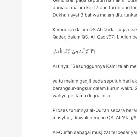
kemuliaan pada sepuluh hari akhir bula
dunia di malam ke-17 dan turun dari l
Dukhan ayat 3 bahwa malam diturunkan
Kemudian dalam QS Al-Qadar juga dise
Qadar, dalam QS. Al-Qadr/97: 1. Allah b
اِنَّآ اَنْزَلْنٰهُ فِيْ لَيْلَةِ الْقَدْرِ
Artinya: “Sesungguhnya Kami telah me
yaitu malam ganjil pada sepuluh hari a
berangsur-angsur dalam kurun waktu 2
wahyu pertama di goa hira.
Proses turunnya al-Qur’an secara bera
masyhur, diawali dengan QS. Al-‘Alaq/96
Al-Qur’an sebagai mukjizat terbesar 