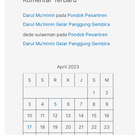
Darul Mu'minin
pada
Pondok Pesantren
Darul Mu’minin Gelar Panggung Gembira
dede sulaeman
pada
Pondok Pesantren
Darul Mu’minin Gelar Panggung Gembira
April 2023
S
S
R
K
J
S
M
1
2
3
4
5
6
7
8
9
10
11
12
13
14
15
16
17
18
19
20
21
22
23