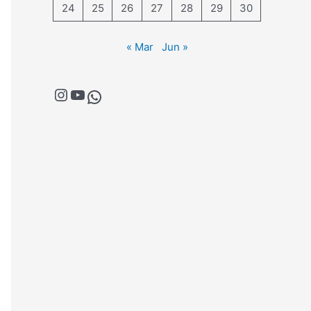
24
25
26
27
28
29
30
« Mar
Jun »