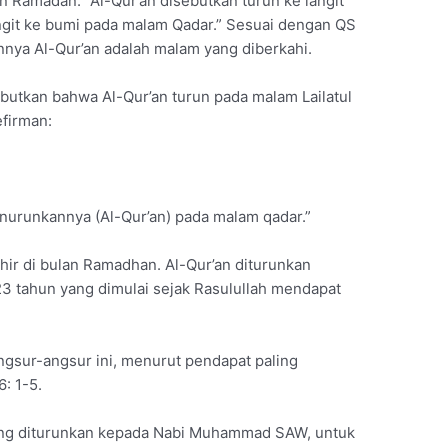
n Ramadan. “Al-Qur’an disebutkan turun ke langit
angit ke bumi pada malam Qadar.” Sesuai dengan QS
nya Al-Qur’an adalah malam yang diberkahi.
butkan bahwa Al-Qur’an turun pada malam Lailatul
efirman:
nurunkannya (Al-Qur’an) pada malam qadar.”
khir di bulan Ramadhan. Al-Qur’an diturunkan
3 tahun yang dimulai sejak Rasulullah mendapat
ngsur-angsur ini, menurut pendapat paling
: 1-5.
yang diturunkan kepada Nabi Muhammad SAW, untuk