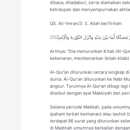
dibaca, ditadaburi, serta diamalkan s
kehidupan dan menyempurnakan akhla
QS. Ali-‘Imran/3: 3. Allah berfirman:
مُصَدِّقًا لِّمَا بَيْنَ يَدَيْهِ وَاَنْزَلَ التَّوْرٰىةَ وَالْاِنْجِيْلَۙ
Artinya: “Dia menurunkan Kitab (Al-
kebenaran, membenarkan (kitab-kitab) 
Al-Qur’an diturunkan secara lengkap di
dunia. Al-Qur’an diturunkan ke Nabi 
angsur. Turunnya Al-Qur’an dibagi lag
disebut dengan ayat Makkiyah dan per
Selama periode Mekkah, pada umumnya 
(paham terkait keimanan) atau tauhid (d
terdapat 86 surat yang diturunkan sel
di Madinah umumnya berkaitan denga